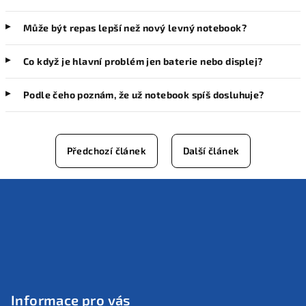
Může být repas lepší než nový levný notebook?
Co když je hlavní problém jen baterie nebo displej?
Podle čeho poznám, že už notebook spíš dosluhuje?
Předchozí článek
Další článek
Z
á
p
a
t
í
Informace pro vás