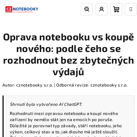
Přejít
na
obsah
Nákupn
Hledat
Přihlášení
Oprava notebooku vs koupě
košík
nového: podle čeho se
rozhodnout bez zbytečných
výdajů
Autor: cznotebooky s.r.o. | Odborná revize: cznotebooky s.r.o.
Shrnutí bylo vytvořeno AI ChatGPT.
Rozhodnutí mezi opravou notebooku a koupí nového
zařízení by nemělo stát jen na emocích po poruše.
Důležité je porovnat typ závady, stáří notebooku, jeho
výkon, celkový stav a to, jak dlouho má ještě sloužit.