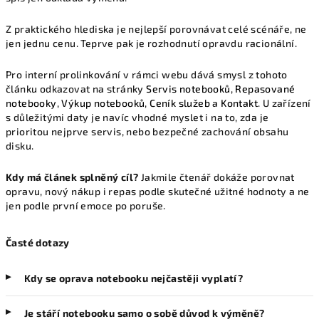
Z praktického hlediska je nejlepší porovnávat celé scénáře, ne
jen jednu cenu. Teprve pak je rozhodnutí opravdu racionální.
Pro interní prolinkování v rámci webu dává smysl z tohoto
článku odkazovat na stránky
Servis notebooků
,
Repasované
notebooky
,
Výkup notebooků
,
Ceník služeb
a
Kontakt
. U zařízení
s důležitými daty je navíc vhodné myslet i na to, zda je
prioritou nejprve servis, nebo bezpečné zachování obsahu
disku.
Kdy má článek splněný cíl?
Jakmile čtenář dokáže porovnat
opravu, nový nákup i repas podle skutečné užitné hodnoty a ne
jen podle první emoce po poruše.
Časté dotazy
Kdy se oprava notebooku nejčastěji vyplatí?
Je stáří notebooku samo o sobě důvod k výměně?