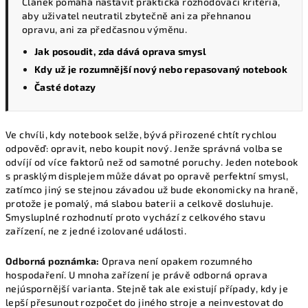
Článek pomáhá nastavit praktická rozhodovací kritéria,
aby uživatel neutratil zbytečně ani za přehnanou
opravu, ani za předčasnou výměnu.
Jak posoudit, zda dává oprava smysl
Kdy už je rozumnější nový nebo repasovaný notebook
Časté dotazy
Ve chvíli, kdy notebook selže, bývá přirozené chtít rychlou
odpověď: opravit, nebo koupit nový. Jenže správná volba se
odvíjí od více faktorů než od samotné poruchy. Jeden notebook
s prasklým displejem může dávat po opravě perfektní smysl,
zatímco jiný se stejnou závadou už bude ekonomicky na hraně,
protože je pomalý, má slabou baterii a celkově dosluhuje.
Smysluplné rozhodnutí proto vychází z celkového stavu
zařízení, ne z jedné izolované události.
Odborná poznámka:
Oprava není opakem rozumného
hospodaření. U mnoha zařízení je právě odborná oprava
nejúspornější varianta. Stejně tak ale existují případy, kdy je
lepší přesunout rozpočet do jiného stroje a neinvestovat do