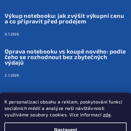
Výkup notebooku: jak zvýšit výkupní cenu
a co připravit před prodejem
9.7.2026
Oprava notebooku vs koupě nového: podle
čeho se rozhodnout bez zbytečných
výdajů
2.7.2026
K personalizaci obsahu a reklam, poskytování funkcí
Kontakt
sociálních médií a analýze naší návštěvnosti
využíváme soubory cookies. Více informací
zde
.
info
@
cznotebooky.cz
+420 220 571 668
Nastavení