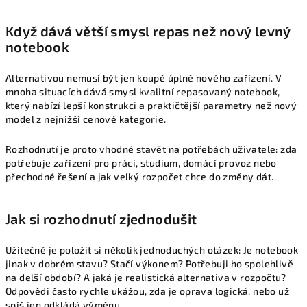
Když dává větší smysl repas než nový levný
notebook
Alternativou nemusí být jen koupě úplně nového zařízení. V
mnoha situacích dává smysl kvalitní repasovaný notebook,
který nabízí lepší konstrukci a praktičtější parametry než nový
model z nejnižší cenové kategorie.
Rozhodnutí je proto vhodné stavět na potřebách uživatele: zda
potřebuje zařízení pro práci, studium, domácí provoz nebo
přechodné řešení a jak velký rozpočet chce do změny dát.
Jak si rozhodnutí zjednodušit
Užitečné je položit si několik jednoduchých otázek: Je notebook
jinak v dobrém stavu? Stačí výkonem? Potřebuji ho spolehlivě
na delší období? A jaká je realistická alternativa v rozpočtu?
Odpovědi často rychle ukážou, zda je oprava logická, nebo už
spíš jen odkládá výměnu.