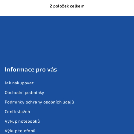
2
položek celkem
O
v
Z
l
á
á
p
d
a
a
c
t
í
í
p
Informace pro vás
r
v
Jak nakupovat
k
y
Obchodní podmínky
v
Podmínky ochrany osobních údajů
ý
p
Ceník služeb
i
Výkup notebooků
s
Výkup telefonů
u