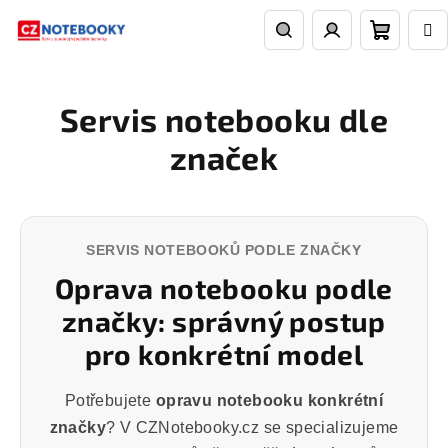
Přejít
na
obsah
Nákupn
Hledat
Přihlášení
Servis notebooku dle
košík
značek
SERVIS NOTEBOOKŮ PODLE ZNAČKY
Oprava notebooku podle
značky: správný postup
pro konkrétní model
Potřebujete
opravu notebooku konkrétní
značky
? V CZNotebooky.cz se specializujeme