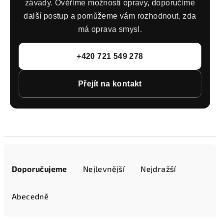
závady. Ověříme možnosti opravy, doporučíme
další postup a pomůžeme vám rozhodnout, zda
má oprava smysl.
+420 721 549 278
Přejít na kontakt
Ř
a
Doporučujeme
Nejlevnější
Nejdražší
z
e
Abecedně
n