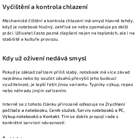
Vyčištění a kontrola chlazení
Mechanické čištění a kontrola chlazení má smysl hlavně tehdy,
když je notebook hlučný, zahřívá se nebo zpomaluje po delší
práci. Uživatel často pozná zlepšení nejen na teplotách, ale i na
stabilitě a kultuře provozu.
Kdy už oživení nedává smysl
Pokud je základ zařízení příliš slabý, notebook má více závad
najednou nebo by součet zásahů převýšil jeho budoucí
využitelnost, je lepší řešit jinou variantu. Typicky výkup, repas
nebo náhradu jiným zařízením.
Interně se z tohoto článku přirozeně odkazuje na
Zrychlení
počítače a notebooku
,
Ceník služeb
,
Servis notebooků a PC
,
Výkup notebooků
a
Kontakt
. Tím se dobře propojí rada s
konkrétní servisní návazností.