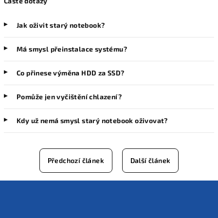
Časté dotazy
Jak oživit starý notebook?
Má smysl přeinstalace systému?
Co přinese výměna HDD za SSD?
Pomůže jen vyčištění chlazení?
Kdy už nemá smysl starý notebook oživovat?
Předchozí článek
Další článek
Z
á
p