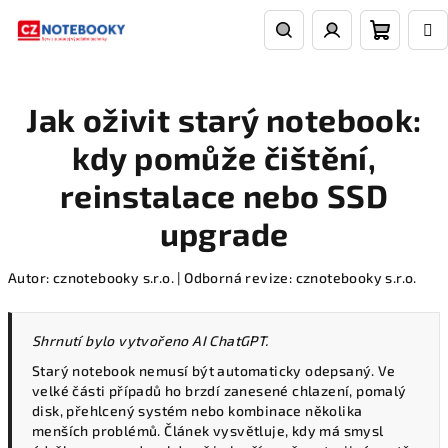
Přejít
na
obsah
Nákupn
Hledat
Přihlášení
Jak oživit starý notebook:
košík
kdy pomůže čištění,
reinstalace nebo SSD
upgrade
Autor: cznotebooky s.r.o. | Odborná revize: cznotebooky s.r.o.
Shrnutí bylo vytvořeno AI ChatGPT.
Starý notebook nemusí být automaticky odepsaný. Ve
velké části případů ho brzdí zanesené chlazení, pomalý
disk, přehlcený systém nebo kombinace několika
menších problémů. Článek vysvětluje, kdy má smysl