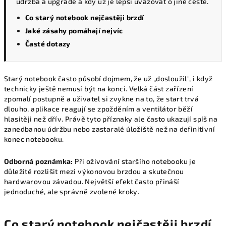
údržba a upgrade a kdy už je lepší uvažovat o jiné cestě.
Co starý notebook nejčastěji brzdí
Jaké zásahy pomáhají nejvíc
Časté dotazy
Starý notebook často působí dojmem, že už „dosloužil", i když
technicky ještě nemusí být na konci. Velká část zařízení
zpomalí postupně a uživatel si zvykne na to, že start trvá
dlouho, aplikace reagují se zpožděním a ventilátor běží
hlasitěji než dřív. Právě tyto příznaky ale často ukazují spíš na
zanedbanou údržbu nebo zastaralé úložiště než na definitivní
konec notebooku.
Odborná poznámka:
Při oživování staršího notebooku je
důležité rozlišit mezi výkonovou brzdou a skutečnou
hardwarovou závadou. Největší efekt často přináší
jednoduché, ale správně zvolené kroky.
Co starý notebook nejčastěji brzdí