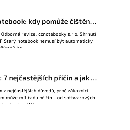
notebook: kdy pomůže čištění,
 SSD upgrade
| Odborná revize: cznotebooky s.r.o. Shrnutí
T. Starý notebook nemusí být automaticky
řípadů ho...
 nejčastějších příčin a jak je
 z nejčastějších důvodů, proč zákazníci
ém může mít řadu příčin – od softwarových
va je, že většinu z...