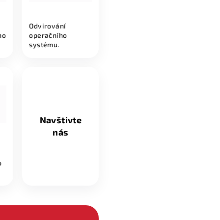
Odvirování
ho
operačního
systému.
Navštivte
nás
o