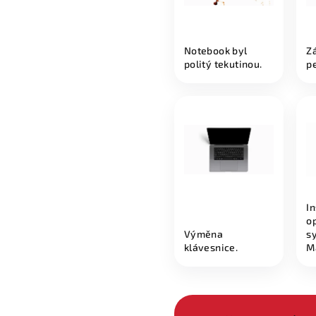
Notebook byl
Z
politý tekutinou.
p
I
o
Výměna
s
klávesnice.
M