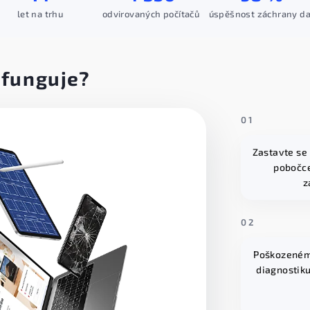
let na trhu
odvirovaných počítačů
úspěšnost záchrany da
 funguje?
01
Zastavte se
pobočc
z
02
Poškozeném
diagnostik