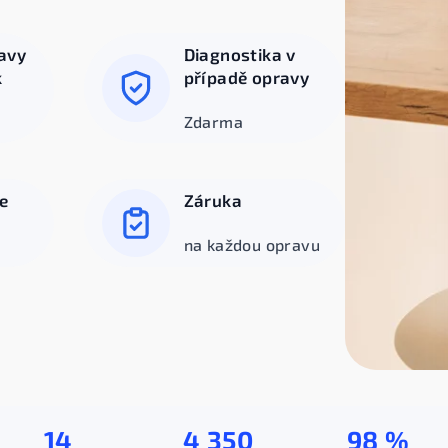
avy
Diagnostika v
k
případě opravy
Zdarma
e
Záruka
na každou opravu
14
4 350
98 %