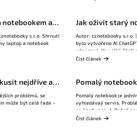
 a notebookem a
Jak oživit starý 
eží
reinstalace nebo
cznotebooky s.r.o. Shrnutí
Autor: cznotebooky s.r.o. 
my laptop a notebook
bylo vytvořeno AI ChatGP
odepsaný. Ve velké části p
Číst článek
usit nejdříve a
Pomalý notebook: 7
vyřešit
ějších problémů, se
Pomalý notebook je jedním
čin může být celá řada –
vyhledávají servis. Probl
po hardwarové. Dobrá zprá
Číst článek