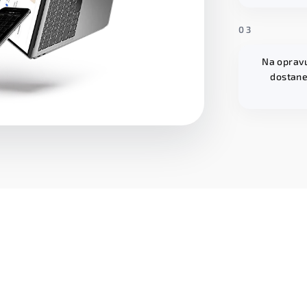
03
Na opravu
dostane