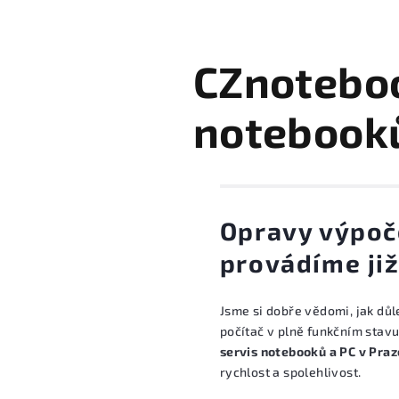
k
CZnoteboo
ů
notebook
Opravy výpoč
provádíme ji
Jsme si dobře vědomi, jak důl
počítač v plně funkčním stav
servis notebooků a PC v Praz
rychlost a spolehlivost.