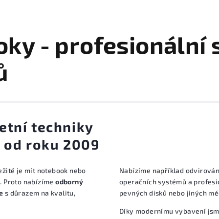
ky - profesionální 
ů
etní techniky
ž od roku 2009
ežité je mít notebook nebo
Nabízíme například odvirování
u. Proto nabízíme
odborný
operačních systémů a profesi
e
s důrazem na kvalitu,
pevných disků nebo jiných méd
Díky modernímu vybavení jsme