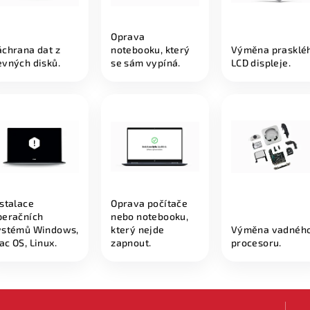
Oprava
áchrana dat z
notebooku, který
Výměna prasklé
evných disků.
se sám vypíná.
LCD displeje.
nstalace
Oprava počítače
peračních
nebo notebooku,
ystémů Windows,
který nejde
Výměna vadnéh
ac OS, Linux.
zapnout.
procesoru.