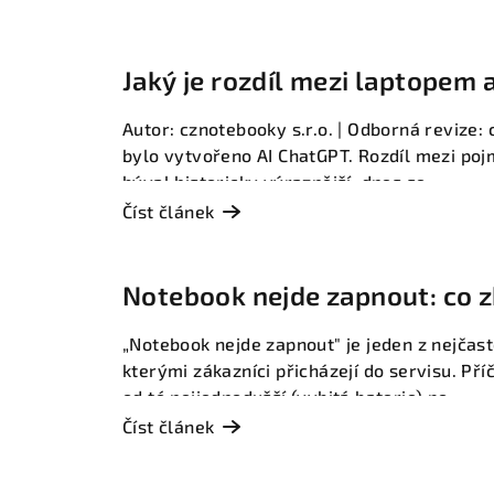
s
Jaký je rozdíl mezi laptopem
n
proč na tom dnes skoro nezál
Autor: cznotebooky s.r.o. | Odborná revize: 
bylo vytvořeno AI ChatGPT. Rozdíl mezi poj
o
býval historicky výraznější, dnes se...
Číst článek
t
e
Notebook nejde zapnout: co zk
kdy volá servis
b
„Notebook nejde zapnout" je jeden z nejčast
kterými zákazníci přicházejí do servisu. Pří
od té nejjednodušší (vybitá baterie) po...
o
Číst článek
o