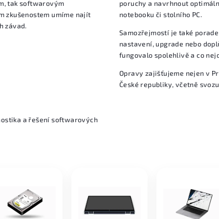
m, tak softwarovým
poruchy a navrhnout optimál
m zkušenostem umíme najít
notebooku či stolního PC.
ch závad.
Samozřejmostí je také porad
nastavení, upgrade nebo doplň
fungovalo spolehlivě a co nej
Opravy zajišťujeme nejen v Pra
České republiky, včetně svozu
nostika a řešení softwarových