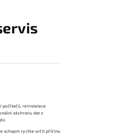
servis
 počítačů, reinstalace
onální záchranu dat z
ií.
 schopni rychle určit příčinu