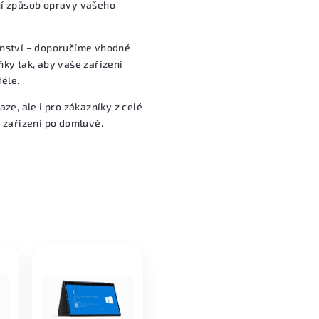
ní způsob opravy vašeho
enství – doporučíme vhodné
ky tak, aby vaše zařízení
déle.
ze, ale i pro zákazníky z celé
 zařízení po domluvě.