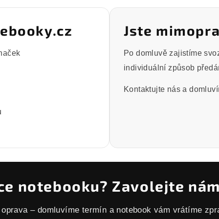
tebooky.cz
Jste mimopra
značek
Po domluvě zajistíme svoz
individuální způsob předá
Kontaktujte nás a domluv
u
ce notebooku? Zavolejte nám
 oprava – domluvíme termín a notebook vám vrátíme zpra