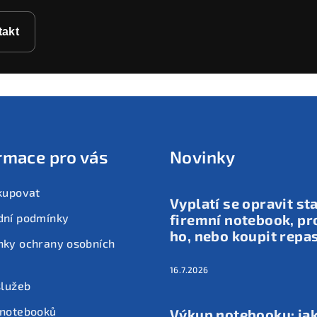
takt
rmace pro vás
Novinky
kupovat
Vyplatí se opravit st
dní podmínky
firemní notebook, pr
ho, nebo koupit repa
ky ochrany osobních
16.7.2026
služeb
 notebooků
Výkup notebooku: ja