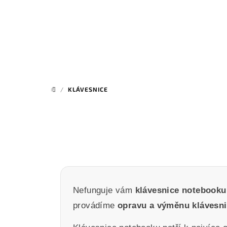
Přejít
na
obsah
/
KLÁVESNICE
DOMŮ
Nefunguje vám
klávesnice notebooku
provádíme
opravu a výměnu klávesn