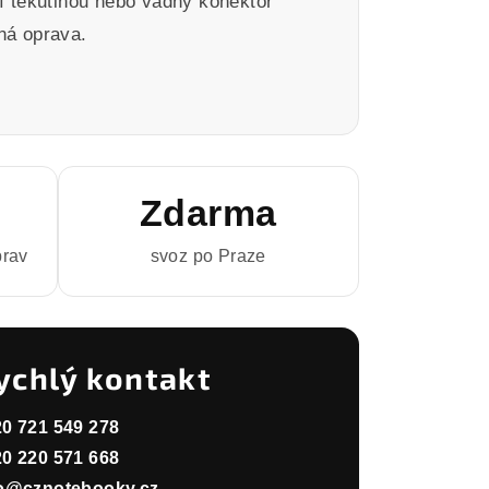
í tekutinou nebo vadný konektor
ná oprava.
Zdarma
prav
svoz po Praze
ychlý kontakt
0 721 549 278
0 220 571 668
fo@cznotebooky.cz