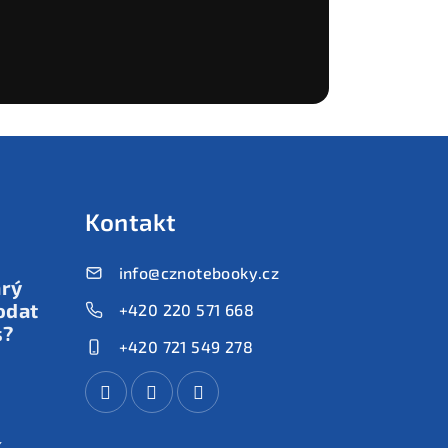
Kontakt
info
@
cznotebooky.cz
arý
odat
+420 220 571 668
s?
+420 721 549 278
k