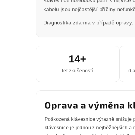
Klávesnice notebooku patří k nejvíce
kabelu jsou nejčastější příčiny nefunk
Diagnostika zdarma v případě opravy.
14+
let zkušeností
di
Oprava a výměna k
Poškozená klávesnice výrazně snižuje 
klávesnice je jednou z nejběžnějších a 