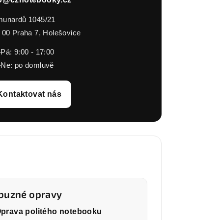
unardů 1045/21
 00 Praha 7, Holešovice
Pá: 9:00 - 17:00
Ne: po domluvě
Kontaktovat nás
íbuzné opravy
prava politého notebooku