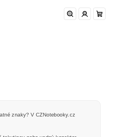
Hledat
Přihlášení
Nákupní
košík
špatné znaky? V CZNotebooky.cz