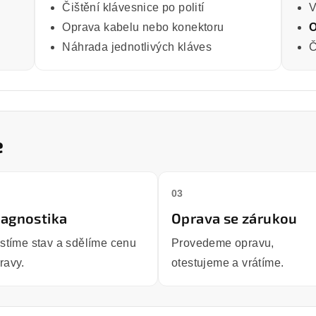
Čištění klávesnice po polití
V
Oprava kabelu nebo konektoru
O
Náhrada jednotlivých kláves
Č
e
03
iagnostika
Oprava se zárukou
istíme stav a sdělíme cenu
Provedeme opravu,
ravy.
otestujeme a vrátíme.