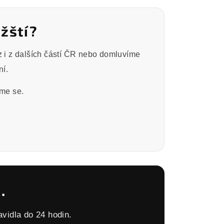
žští?
 i z dalších částí ČR nebo domluvíme
ní.
íme se.
.
vidla do 24 hodin.