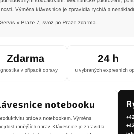
 opotřebovaným součástkám. Mechanické poškození, polit
čnosti. Výměna klávesnice je zpravidla rychlá a nenáklad
 Servis v Praze 7, svoz po Praze zdarma.
Zdarma
24 h
agnostika v případě opravy
u vybraných expresních o
R
lávesnice notebooku
+42
produktivitu práce s notebookem. Výměna
+42
nejdostupnějších oprav. Klávesnice je zpravidla
in