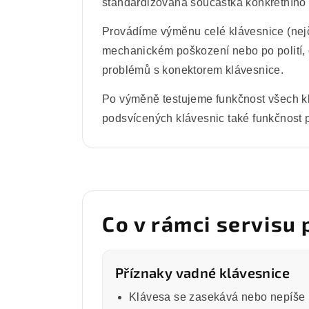
standardizovaná součástka konkrétního
Provádíme výměnu celé klávesnice (nejč
mechanickém poškození nebo po polití, č
problémů s konektorem klávesnice.
Po výměně testujeme funkčnost všech kl
podsvícených klávesnic také funkčnost 
Co v rámci servisu
Příznaky vadné klávesnice
Klávesa se zasekává nebo nepíše