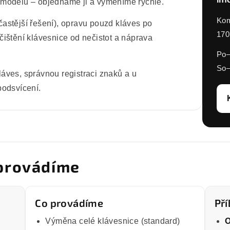
 modelu – objednáme ji a vyměníme rychle.
Kom
astější řešení), opravu pouzd kláves po
170
ištění klávesnice od nečistot a náprava
Po–
So–
áves, správnou registraci znaků a u
podsvícení.
 provádíme
Co provádíme
Př
Výměna celé klávesnice (standard)
O